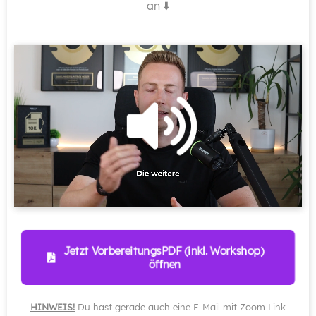
an ⬇️
Jetzt VorbereitungsPDF (inkl. Workshop) 
öffnen
HINWEIS!
Du hast gerade auch eine E-Mail mit Zoom Link